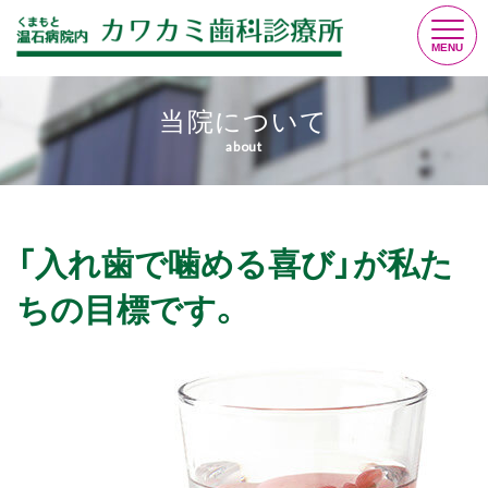
MENU
当院について
医師紹介
greeting
about
当院について
about
「入れ歯で噛める喜び」が私た
診療案内
ちの
目標です。
information
よくあるご質問
faq
交通アクセス
access