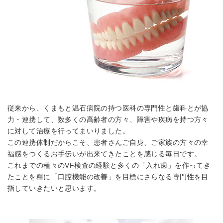
お問い合わせ
contact
予約のお電話はこちらから
0964-46-4488
tel.
（受付時間：9:30-19:00）
従来から、くまもと温石病院の持つ医科の専門性と歯科とが協
力・連携して、数多くの高齢者の方々、障害や疾病を持つ方々
に対して治療を行ってまいりました。
この連携体制だからこそ、患者さんご自身、ご家族の方々の幸
福感をつくるお手伝いが出来てきたことを感じる毎日です。
これまでの種々のVF検査の経験と多くの「入れ歯」を作ってき
たことを糧に「口腔機能の改善」を目標にさらなる専門性を目
指していきたいと思います。